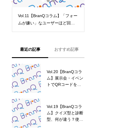
ォー
Vol.18【BranQコラム】
Vol.07【BranQコ
答
GTM（Googleタグマネージャ
解？回答完了率を上
ーム
ー）と連携して、行動データを
数と順番」の法則
計測する
最近の記事
おすすめ記事
Vol.20【BranQコラ
Vol.15【BranQコラ
ム】展示会・イベン
ム】「獲得リスト」
トでQRコードを活
って何？回答者デー
用する方法
タの見方と活用方法
Vol.19【BranQコラ
Vol.06【BranQコラ
ム】クイズ型と診断
ム】せっかく作った
型、何が違う？使い
コンテンツ、見ても
分けのポイント
らえていますか？ポ