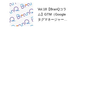
ップアップバナーの
設定方法
Vol.18【BranQコラ
Vol.16【BranQコラ
ム】GTM（Google
ム】表紙画像を変え
タグマネージャー）
るだけで、回答率が
と連携して、行動デ
変わる
ータを計測する