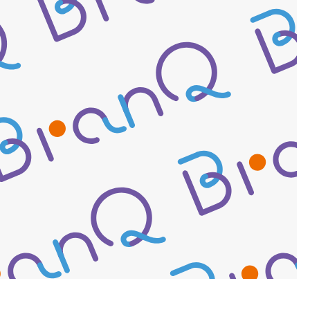
Vol.11【BranQコラム】「フ
ムが嫌い」なユーザーほど回
してくれる——BranQのフォ
型とは