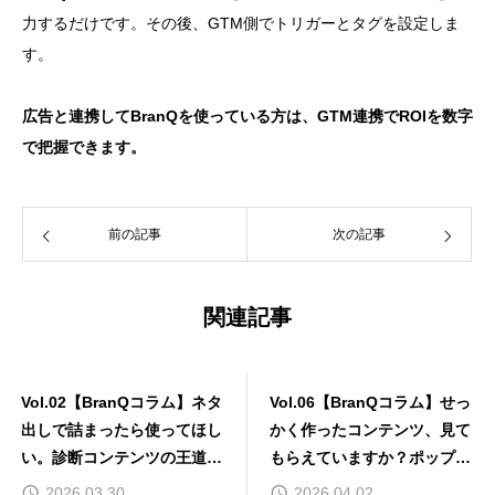
力するだけです。その後、GTM側でトリガーとタグを設定しま
す。
広告と連携してBranQを使っている方は、GTM連携でROIを数字
で把握できます。
前の記事
次の記事
関連記事
2【BranQコラム】ネタ
Vol.06【BranQコラム】せっ
Vol.2
まったら使ってほし
かく作ったコンテンツ、見て
会・イベ
コンテンツの王道テ
もらえていますか？ポップア
活用する
ップバナーの設定方法
03.30
2026.04.02
2026