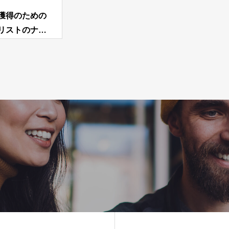
獲得のための
リストのナー
ング（育成）
支援可能。