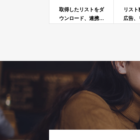
取得したリストをダ
リスト
ウンロード、連携で
広告、
きる
チャリ
も